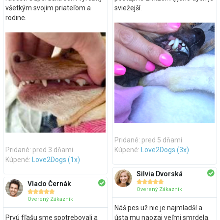
všetkým svojim priateľom a
sviežejší.
rodine.
Pridané: pred 5 dňami
Pridané: pred 3 dňami
Kúpené:
Love2Dogs (3x)
Kúpené:
Love2Dogs (1x)
Silvia Dvorská





Vlado Černák
Overený Zákazník





Overený Zákazník
Náš pes už nie je najmladší a
Prvú fľašu sme spotrebovali a
ústa mu naozaj veľmi smrdela.