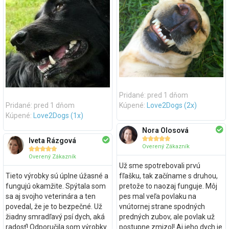
Pridané: pred 1 dňom
Pridané: pred 1 dňom
Kúpené:
Love2Dogs (2x)
Kúpené:
Love2Dogs (1x)
Nora Olosová





Iveta Rázgová
Overený Zákazník





Overený Zákazník
Už sme spotrebovali prvú
Tieto výrobky sú úplne úžasné a
fľašku, tak začíname s druhou,
fungujú okamžite. Spýtala som
pretože to naozaj funguje. Môj
sa aj svojho veterinára a ten
pes mal veľa povlaku na
povedal, že je to bezpečné. Už
vnútornej strane spodných
žiadny smradľavý psí dych, aká
predných zubov, ale povlak už
radosť! Odporučila som výrobky
postupne zmizol! Aj jeho dych je