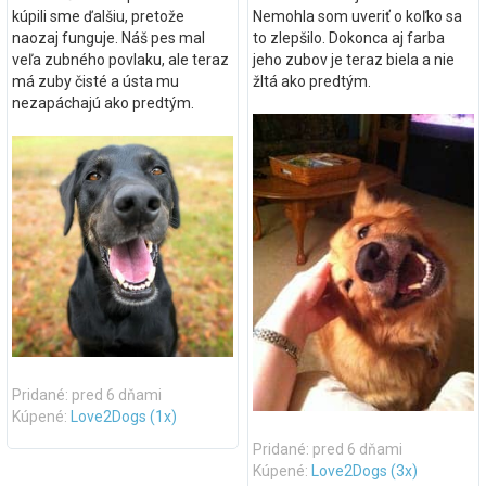
kúpili sme ďalšiu, pretože
Nemohla som uveriť o koľko sa
naozaj funguje. Náš pes mal
to zlepšilo. Dokonca aj farba
veľa zubného povlaku, ale teraz
jeho zubov je teraz biela a nie
má zuby čisté a ústa mu
žltá ako predtým.
nezapáchajú ako predtým.
Pridané: pred 6 dňami
Kúpené:
Love2Dogs (1x)
Pridané: pred 6 dňami
Kúpené:
Love2Dogs (3x)