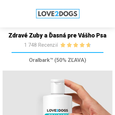
ZĽAVA: 50% LEN DNES!
KÚPIŤ
Zdravé Zuby a Ďasná pre Vášho Psa
1 748 Recenzií





Oralbark™ (50% ZĽAVA)