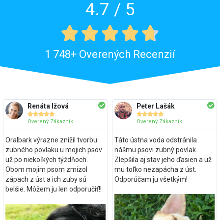
4.7 / 5





1 748+ Overených Recenzií
Renáta Ižová
Peter Lašák










Overený Zákazník
Overený Zákazník
Oralbark výrazne znížil tvorbu
Táto ústna voda odstránila
zubného povlaku u mojich psov
nášmu psovi zubný povlak.
už po niekoľkých týždňoch.
Zlepšila aj stav jeho ďasien a už
Obom mojim psom zmizol
mu toľko nezapácha z úst.
zápach z úst a ich zuby sú
Odporúčam ju všetkým!
belšie. Môžem ju len odporučiť!!