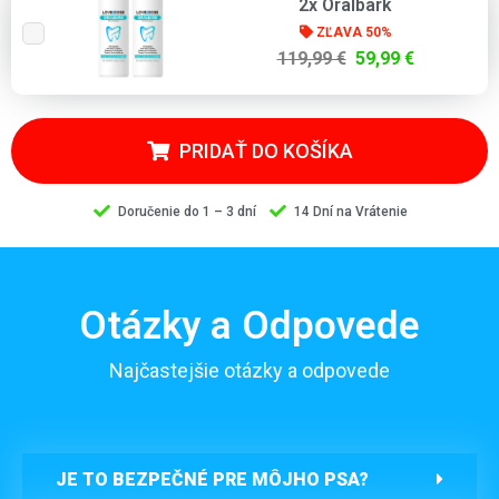
2x Oralbark
ZĽAVA 50%
119,99 €
59,99 €
PRIDAŤ DO KOŠÍKA
Doručenie do 1 – 3 dní
14 Dní na Vrátenie
Otázky a Odpovede
Najčastejšie otázky a odpovede
JE TO BEZPEČNÉ PRE MÔJHO PSA?