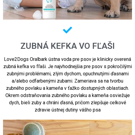
ZUBNÁ KEFKA VO FĽAŠI
Love2Dogs Oralbark ústna voda pre psov je klinicky overená
zubná kefka vo fľaši. Je najvhodnejšia pre psov s pokročilými
zubnými problémami, zlým dychom, opuchnutými ďasnami
a/alebo odfarbenými zubami. Zameriava sa na tvorbu
zubného povlaku a kameňa v ťažko dostupných oblastiach.
Okrem odstraňovania zubného povlaku a kameňa osviežuje
dych, bieli zuby a chráni ďasná, pričom zlepšuje celkové
zdravie ústnej dutiny vášho psa