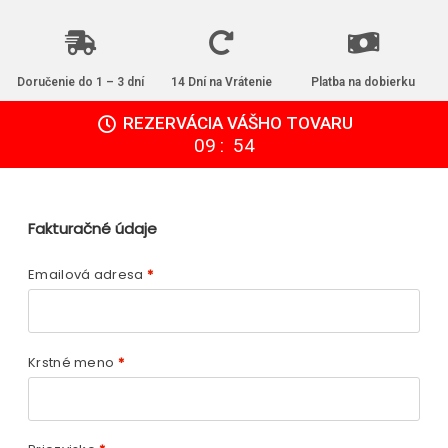
Doručenie do 1 – 3 dní
14 Dní na Vrátenie
Platba na dobierku
REZERVÁCIA VÁŠHO TOVARU
:
09
54
Fakturačné údaje
Emailová adresa
*
Krstné meno
*