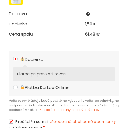
Doprava
Dobierka
1,50
€
Cena spolu
61,48
€
Dobierka
Platba pri prevzatí tovaru.
Platba Kartou Online
Vaše osobné údaje budú použité na vybavenie vašej objednávky, na
podporu vašich skúseností na tomto webe a na ďalšie účely
popísané v našich
Zásadách ochrany osobných údajov
.
Prečítal/a som si
všeobecné obchodné podmienky
a súhlasím s nimi
*