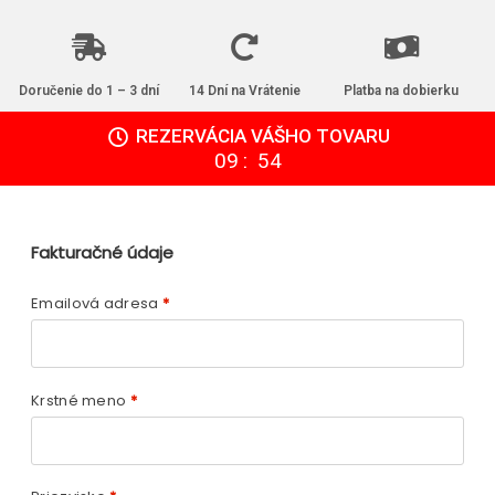
Doručenie do 1 – 3 dní
14 Dní na Vrátenie
Platba na dobierku
REZERVÁCIA VÁŠHO TOVARU
:
09
54
Fakturačné údaje
Emailová adresa
*
Krstné meno
*