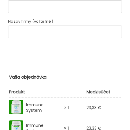
Názov firmy
(voliteľné)
Vaša objednávka
Produkt
Medzisúčet
Immune
23,33
€
× 1
System
Immune
23,33
€
× 1