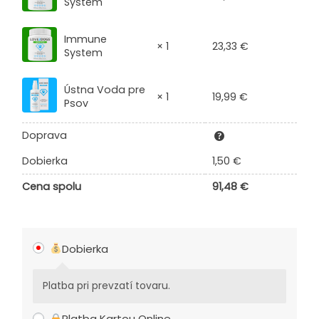
System
Immune
23,33
€
× 1
System
Ústna Voda pre
19,99
€
× 1
Psov
Doprava
Dobierka
1,50
€
Cena spolu
91,48
€
Dobierka
Platba pri prevzatí tovaru.
Platba Kartou Online