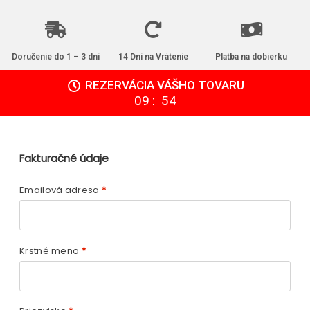
Doručenie do 1 – 3 dní
14 Dní na Vrátenie
Platba na dobierku
REZERVÁCIA VÁŠHO TOVARU
:
09
54
Fakturačné údaje
Emailová adresa
*
Krstné meno
*