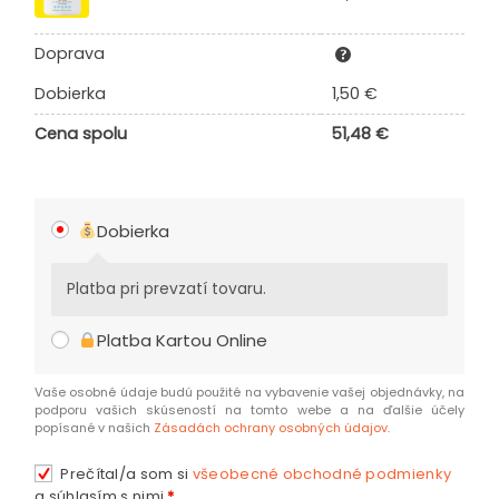
Doprava
Dobierka
1,50
€
Cena spolu
51,48
€
Dobierka
Platba pri prevzatí tovaru.
Platba Kartou Online
Vaše osobné údaje budú použité na vybavenie vašej objednávky, na
podporu vašich skúseností na tomto webe a na ďalšie účely
popísané v našich
Zásadách ochrany osobných údajov
.
Prečítal/a som si
všeobecné obchodné podmienky
a súhlasím s nimi
*