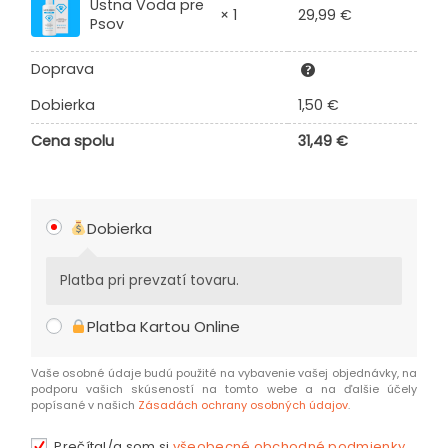
Ústna Voda pre
29,99
€
× 1
Psov
Doprava
Dobierka
1,50
€
Cena spolu
31,49
€
Dobierka
Platba pri prevzatí tovaru.
Platba Kartou Online
Vaše osobné údaje budú použité na vybavenie vašej objednávky, na
podporu vašich skúseností na tomto webe a na ďalšie účely
popísané v našich
Zásadách ochrany osobných údajov
.
Prečítal/a som si
všeobecné obchodné podmienky