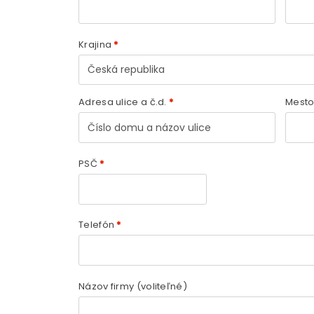
Krajina
*
Česká republika
Adresa ulice a č.d.
*
Mest
PSČ
*
Telefón
*
Názov firmy
(voliteľné)