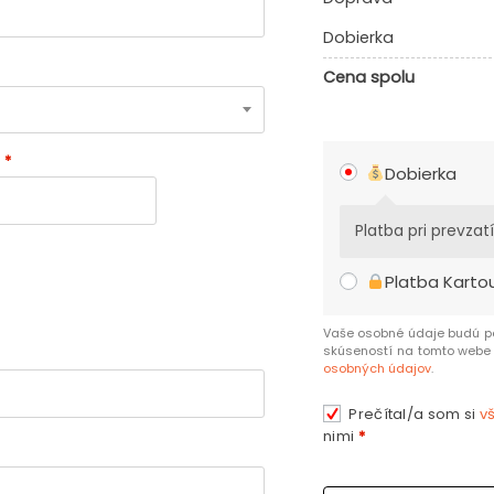
Dobierka
Cena spolu
o
*
Dobierka
Platba pri prevzatí
Platba Karto
Vaše osobné údaje budú po
skúseností na tomto webe 
osobných údajov
.
Prečítal/a som si
v
nimi
*