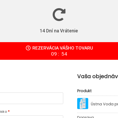
14 Dní na Vrátenie
REZERVÁCIA VÁŠHO TOVARU
:
09
54
Vaša objedná
Produkt
Ústna Voda p
visko
*
Doprava