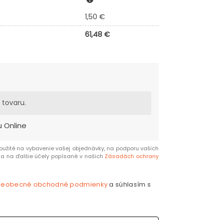
1,50
€
61,48
€
 tovaru.
u Online
užité na vybavenie vašej objednávky, na podporu vašich
a na ďalšie účely popísané v našich
Zásadách ochrany
šeobecné obchodné podmienky
a súhlasím s