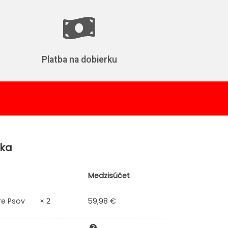
Platba na dobierku
vka
Medzisúčet
59,98
€
re Psov
× 2