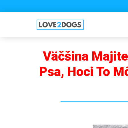
Väčšina Majite
Psa, Hoci To M