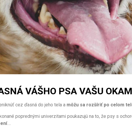
ASNÁ VÁŠHO PSA VAŠU OKAM
eniknúť cez ďasná do jeho tela a
môžu sa rozšíriť po celom tele
konané poprednými univerzitami poukazujú na to, že psy s ocho
ení
….