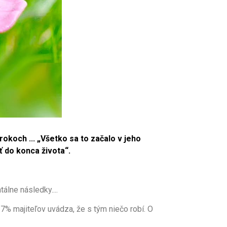
rokoch ...
„Všetko sa to začalo v jeho
 do konca života“.
tálne následky....
7% majiteľov uvádza, že s tým niečo robí. O