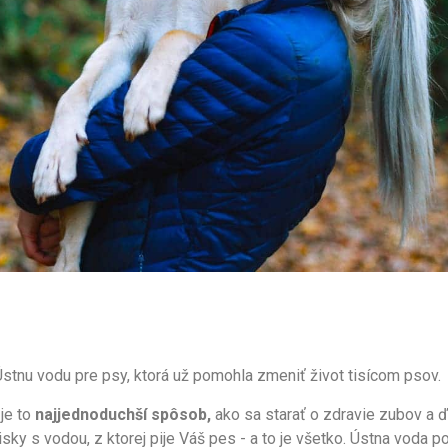
tnu vodu pre psy, ktorá už pomohla zmeniť život tisícom psov.
je to
najjednoduchší spôsob,
ako sa starať o zdravie zubov a ďa
sky s vodou, z ktorej pije Váš pes - a to je všetko. Ústna voda 