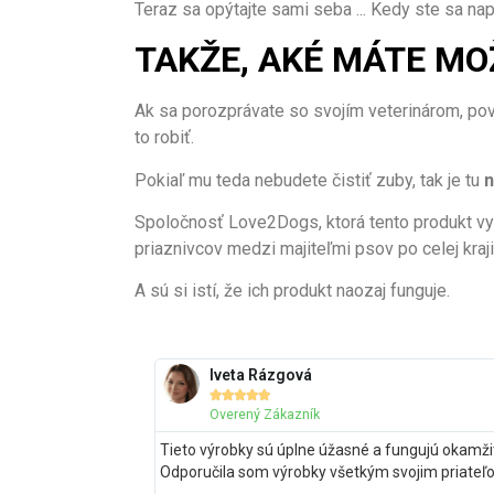
Teraz sa opýtajte sami seba ... Kedy ste sa na
TAKŽE, AKÉ MÁTE MOŽ
Ak sa porozprávate so svojím veterinárom, pov
to robiť.
Pokiaľ mu teda nebudete čistiť zuby, tak je tu
n
Spoločnosť Love2Dogs, ktorá tento produkt vy
priaznivcov medzi majiteľmi psov po celej kraj
A sú si istí, že ich produkt naozaj funguje.
Iveta Rázgová





Overený Zákazník
Tieto výrobky sú úplne úžasné a fungujú okamžite
Odporučila som výrobky všetkým svojim priateľo