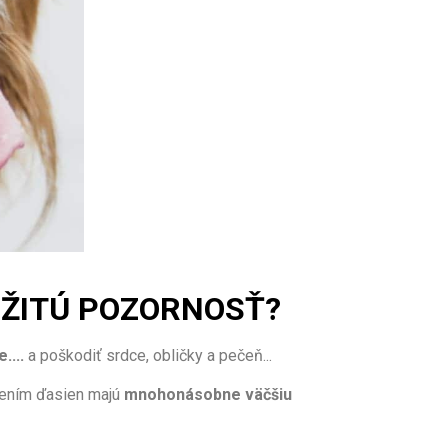
ŽITÚ POZORNOSŤ?
....
a poškodiť srdce, obličky a pečeň...
rením ďasien majú
mnohonásobne väčšiu