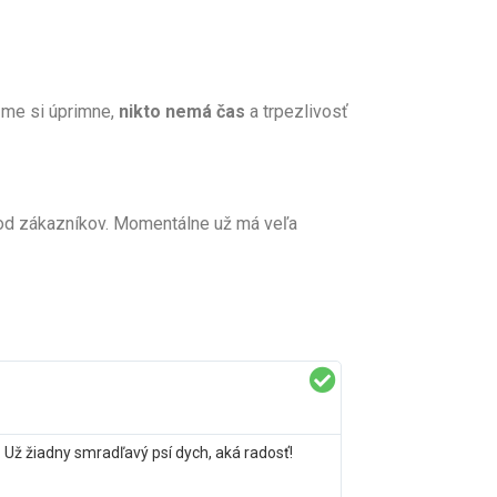
zme si úprimne,
nikto nemá čas
a trpezlivosť
 od zákazníkov. Momentálne už má veľa
 Už žiadny smradľavý psí dych, aká radosť!