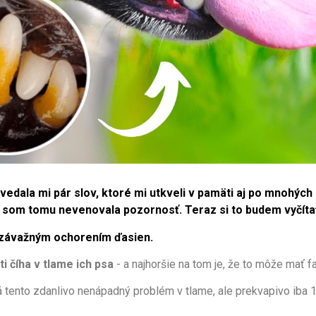
dala mi pár slov, ktoré mi utkveli v pamäti aj po mnohých 
k som tomu nevenovala pozornosť. Teraz si to budem vyčítať
 závažným ochorením ďasien.
i číha v tlame ich psa
- a najhoršie na tom je, že to môže mať fa
tento zdanlivo nenápadný problém v tlame, ale prekvapivo iba 1