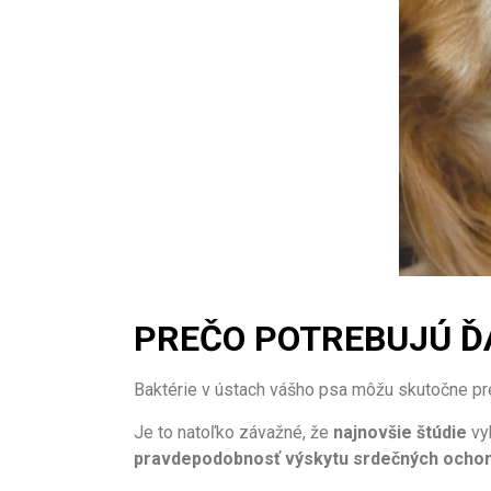
PREČO POTREBUJÚ Ď
Baktérie v ústach vášho psa môžu skutočne pr
Je to natoľko závažné, že
najnovšie štúdie
vy
pravdepodobnosť výskytu srdečných ochor