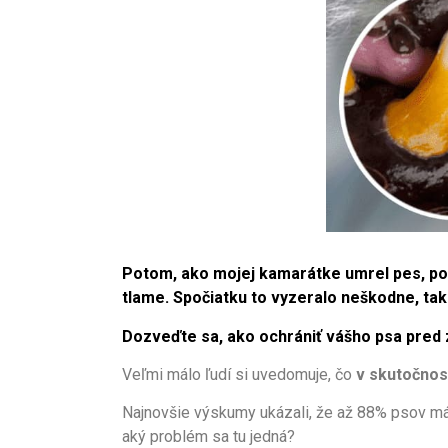
Potom, ako mojej kamarátke umrel pes, pove
tlame. Spočiatku to vyzeralo neškodne, ta
Dozveďte sa, ako ochrániť vášho psa pred
Veľmi málo ľudí si uvedomuje, čo
v skutočnost
Najnovšie výskumy ukázali, že až 88% psov má 
aký problém sa tu jedná?