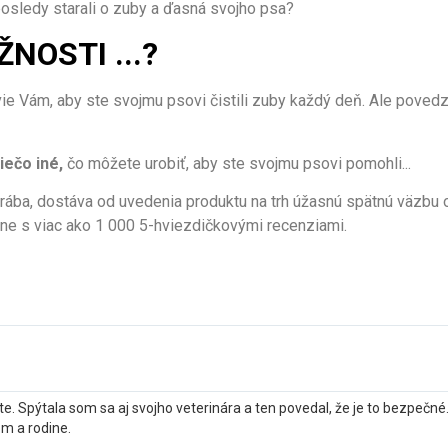
posledy starali o zuby a ďasná svojho psa?
NOSTI ...?
ie Vám, aby ste svojmu psovi čistili zuby každý deň. Ale poved
iečo iné,
čo môžete urobiť, aby ste svojmu psovi pomohli...
rába, dostáva od uvedenia produktu na trh úžasnú spätnú väzbu
ine s viac ako 1 000 5-hviezdičkovými recenziami.
. Spýtala som sa aj svojho veterinára a ten povedal, že je to bezpečné.
m a rodine.