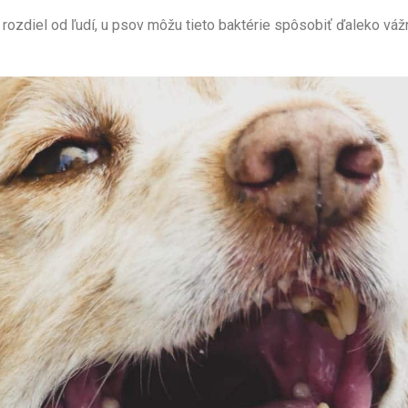
rozdiel od ľudí, u psov môžu tieto baktérie spôsobiť ďaleko váž