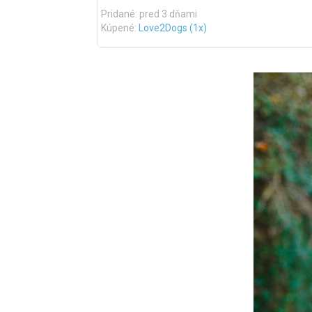
Pridané: pred 3 dňami
Kúpené:
Love2Dogs (1x)